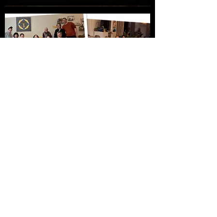
Titre
Gardiens des passages
Un film de Françoise Wallemacq et Chergui
Kharroubi
Titre
Fin de contrat