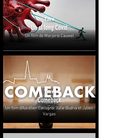
Titre
Un si long Covid
Un film de Marjorie Cauwel
Titre
Comeback
Un film d'Aurélien Cavagna, Julie Budria et Julien
Vargas