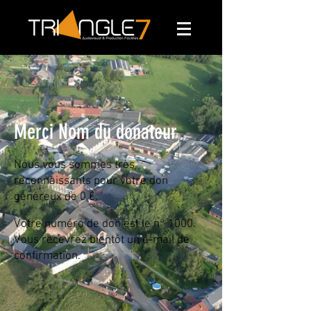
Merci Nom du donateur
Nous vous sommes très
reconnaissants pour votre don
généreux de 0 €.
Votre numéro de don est le n° 1000.
Vous recevrez bientôt un e‑mail de
confirmation.