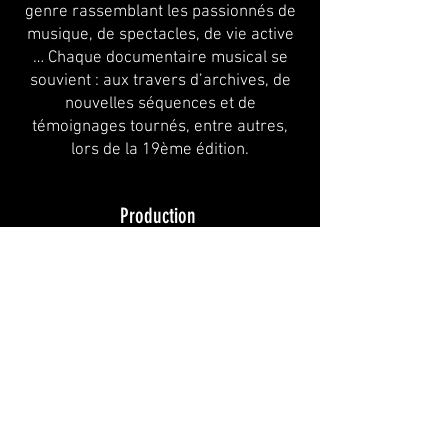
genre rassemblant les passionnés de
musique, de spectacles, de vie active
… Chaque documentaire musical se
souvient : aux travers d’archives, de
nouvelles séquences et de
témoignages tournés, entre autres,
lors de la 19ème édition.
Production
Co-production
RTBF
Chaussée de la Hulpe, 268
1170 - Bruxelles - Belgique
Email: